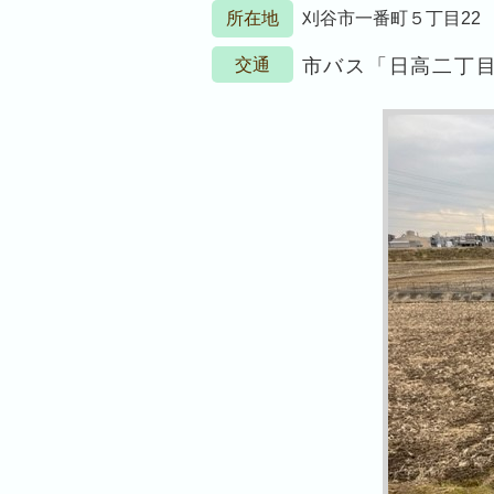
所在地
刈谷市一番町５丁目22
交通
市バス「日高二丁目