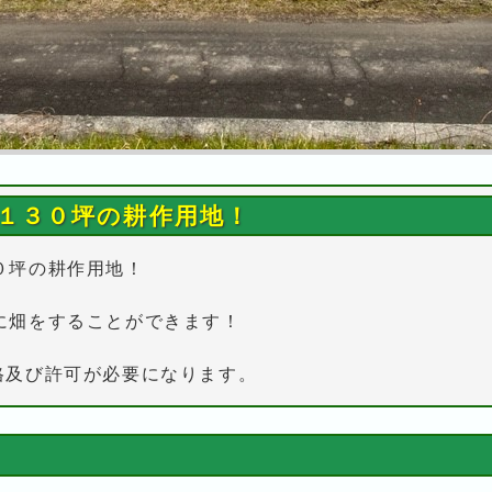
１３０坪の耕作用地！
０坪の耕作用地！
に畑をすることができます！
格及び許可が必要になります。