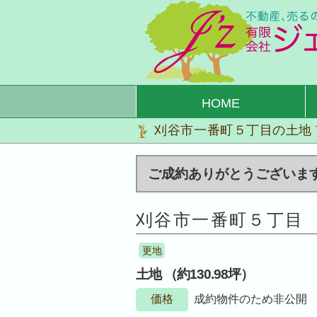
HOME
刈谷市一番町５丁目の土地
ご成約ありがとうございま
刈谷市一番町５丁目
更地
土地 （約130.98坪）
価格
成約物件のため非公開