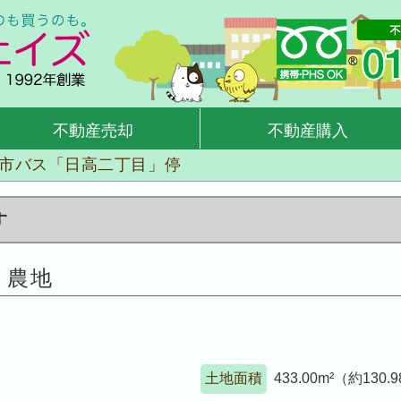
不動産売却
不動産購入
 市バス「日高二丁目」停
す
 農地
土地面積
433.00m²（約130.