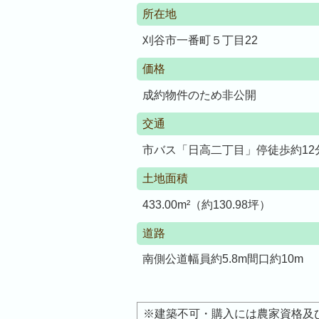
所在地
刈谷市一番町５丁目22
価格
成約物件のため非公開
交通
市バス「日高二丁目」停徒歩約12
土地面積
433.00m²（約130.98坪）
道路
南側公道幅員約5.8m間口約10m
※建築不可・購入には農家資格及