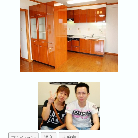
マンション
購入
大府市